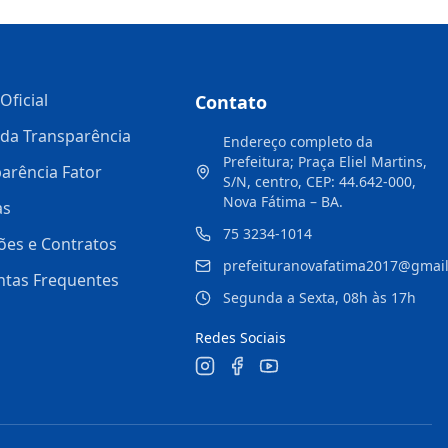
Oficial
Contato
 da Transparência
Endereço completo da
Prefeitura; Praça Eliel Martins,
arência Fator
S/N, centro, CEP: 44.642-000,
Nova Fátima – BA.
as
75 3234-1014
ções e Contratos
prefeituranovafatima2017@gmai
ntas Frequentes
Segunda a Sexta, 08h às 17h
Redes Sociais