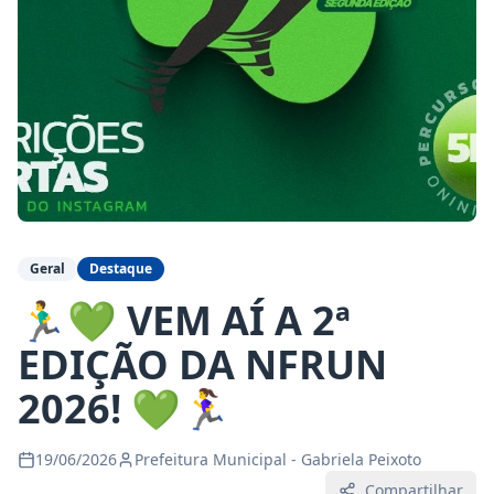
Geral
Destaque
🏃‍♂️💚 VEM AÍ A 2ª
EDIÇÃO DA NFRUN
2026! 💚🏃‍♀️
19/06/2026
Prefeitura Municipal - Gabriela Peixoto
Compartilhar