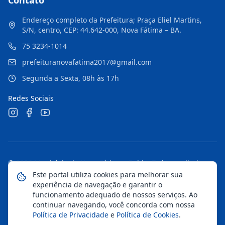
Contato
Endereço completo da Prefeitura; Praça Eliel Martins,
S/N, centro, CEP: 44.642-000, Nova Fátima – BA.
75 3234-1014
prefeituranovafatima2017@gmail.com
Segunda a Sexta, 08h às 17h
Redes Sociais
©
2026
Município de Nova Fátima - Bahia
. Todos os direitos
reservados.
Este portal utiliza cookies para melhorar sua
experiência de navegação e garantir o
Mapa do Site
Notícias
Transparência
funcionamento adequado de nossos serviços. Ao
continuar navegando, você concorda com nossa
Política de Privacidade
e
Política de Cookies
.